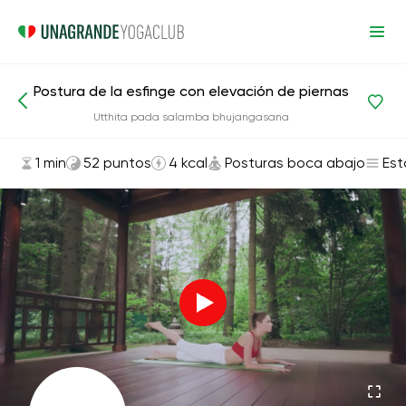
Postura de la esfinge con elevación de piernas
Asanas y ejercicios
Posturas boca abajo
Utthita pada salamba bhujangasana
1 min
52 puntos
4 kcal
Posturas boca abajo
Est