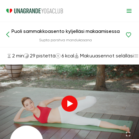
Puoli sammakkoasento kyljelläsi makaamisessa
Asanat ja harjoitukset
Makuuasennot selälläsi
Supta parshva mandukasana
2 min
29 pistettä
6 kcal
Makuuasennot selälläsi