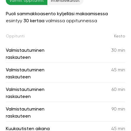
Valmiit oppitunnit
Intensiivikurssit
Puoli sammakkoasento kyljelläsi makaamisessa
esiintyy
30 kertaa
valmiissa oppitunneissa
Oppitunti
Kesto
Valmistautuminen
30 min
raskauteen
Valmistautuminen
45 min
raskauteen
Valmistautuminen
60 min
raskauteen
Valmistautuminen
90 min
raskauteen
Kuukautisten aikana
45 min