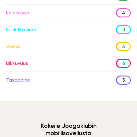
Kestävyys
4
Keskittyminen
3
Voima
4
Liikkuvuus
6
Tasapaino
5
Kokeile Joogaklubin
mobiilisovellusta