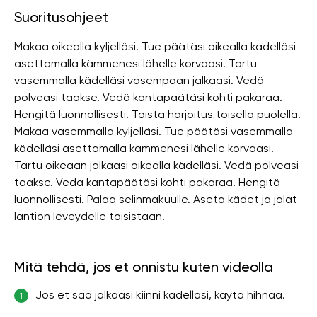
Suoritusohjeet
Makaa oikealla kyljelläsi. Tue päätäsi oikealla kädelläsi
asettamalla kämmenesi lähelle korvaasi. Tartu
vasemmalla kädelläsi vasempaan jalkaasi. Vedä
polveasi taakse. Vedä kantapäätäsi kohti pakaraa.
Hengitä luonnollisesti. Toista harjoitus toisella puolella.
Makaa vasemmalla kyljelläsi. Tue päätäsi vasemmalla
kädelläsi asettamalla kämmenesi lähelle korvaasi.
Tartu oikeaan jalkaasi oikealla kädelläsi. Vedä polveasi
taakse. Vedä kantapäätäsi kohti pakaraa. Hengitä
luonnollisesti. Palaa selinmakuulle. Aseta kädet ja jalat
lantion leveydelle toisistaan.
Mitä tehdä, jos et onnistu kuten videolla
Jos et saa jalkaasi kiinni kädelläsi, käytä hihnaa.
1