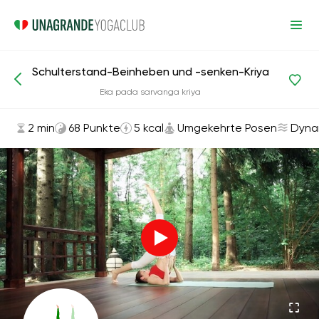
Schulterstand-Beinheben und -senken-Kriya
Asanas und Übungen
Umgekehrte Posen
Eka pada sarvanga kriya
2 min
68 Punkte
5 kcal
Umgekehrte Posen
Dyna