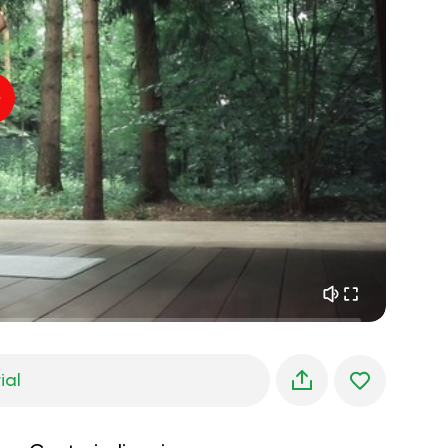
paz interior
01:27
sueños matutinos
01:34
frescura del bosque
05:00
Voz del instructor
lluvia de verano
02:00
silencio de montaña
02:00
brisa marina
02:00
la voz del viento
02:00
bosque de primavera
02:00
ial