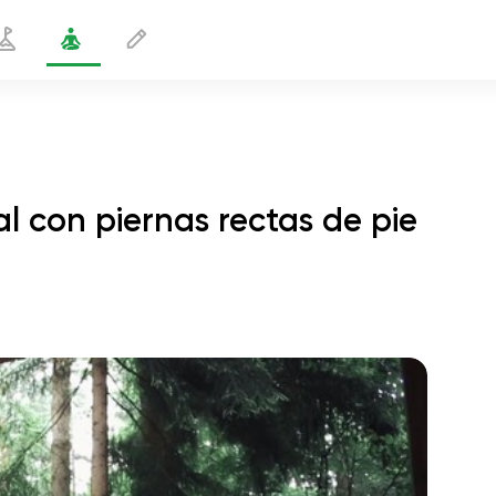
al con piernas rectas de pie
nto lateral con piernas rectas de pie
2 min
vuelo del alma
01:44