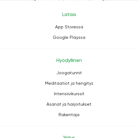
Lataa
App Storessa
Google Playssa
Hyödyllinen
Joogatunnit
Meditaatiot ja hengitys
Intensiivikurssit
Asanat ja harjoitukset
Rakentaja
Yritys