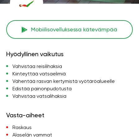
Mobiilisovelluksessa kätevämpää
Hyödyllinen vaikutus
Vahvistaa reisilihaksia
Kiinteyttää vatsaelimiä
Vähentää rasvan kertymistä vyötäröalueelle
Edistää painonpudotusta
Vahvistaa vatsalihaksia
Vasta-aiheet
Raskaus
Alaselän vammat