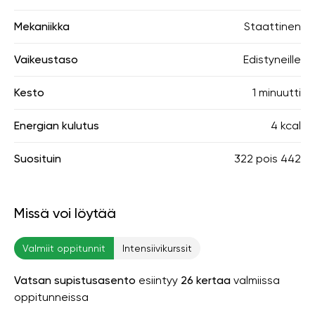
Mekaniikka
Staattinen
Vaikeustaso
Edistyneille
Kesto
1 minuutti
Energian kulutus
4 kcal
Suosituin
322
pois
442
Missä voi löytää
Valmiit oppitunnit
Intensiivikurssit
Vatsan supistusasento
esiintyy
26 kertaa
valmiissa
oppitunneissa