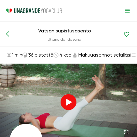
Vatsan supistusasento
Asanat ja harjoitukset
Makuuasennot selälläsi
Uttana dandasana
1 min
36 pistettä
4 kcal
Makuuasennot selälläsi