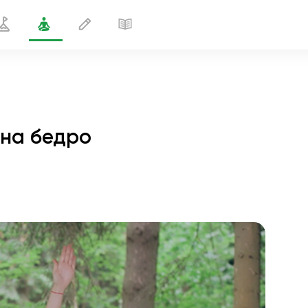
 на бедро
вижение воина 2 с опорой на бедро
1 мин
полёт души
01:44