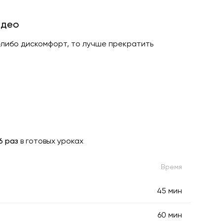
идео
й-либо дискомфорт, то лучше прекратить
6 раз
в готовых уроках
Время
45 мин
60 мин