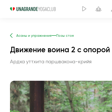
Асаны и упражнения
Позы стоя
Движение воина 2 с опорой
Ардха уттхита паршвакона-крийя
Д