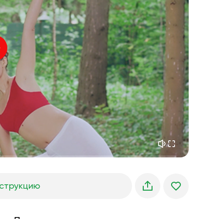
внутренний покой
01:27
утренние грёзы
01:34
лесная прохлада
05:00
Голос инструктора
летний дождь
02:00
горная тишина
02:00
морской бриз
02:00
голос ветра
02:00
весенний лес
02:00
струкцию