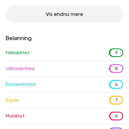
Vis endnu mere
Belønning
Fleksibilitet
9
Udholdenhed
8
Koncentration
4
Styrke
7
Mobilitet
6