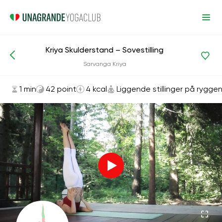
Kriya Skulderstand – Sovestilling
Asanas og øvelser
Liggende stillinger på ryggen
Sarvanga Kriya
1 min
42 point
4 kcal
Liggende stillinger på rygge