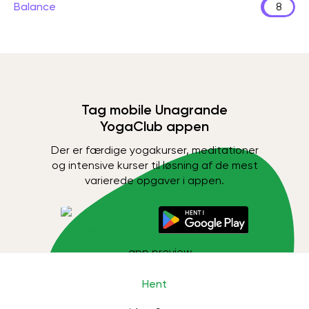
Balance
8
Tag mobile Unagrande
YogaClub appen
Der er færdige yogakurser, meditationer
og intensive kurser til løsning af de mest
varierede opgaver i appen.
Hent