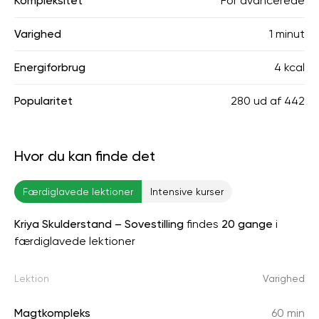
Kompleksitet
For avancerede
Varighed
1 minut
Energiforbrug
4 kcal
Popularitet
280
ud af
442
Hvor du kan finde det
Færdiglavede lektioner
Intensive kurser
Kriya Skulderstand – Sovestilling
findes
20 gange
i
færdiglavede lektioner
Lektion
Varighed
Magtkompleks
60 min