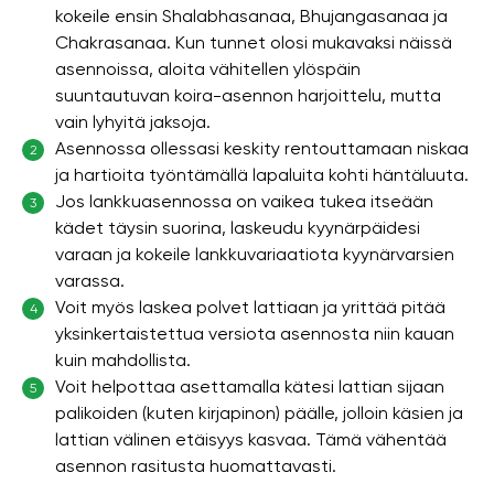
kokeile ensin Shalabhasanaa, Bhujangasanaa ja
Chakrasanaa. Kun tunnet olosi mukavaksi näissä
asennoissa, aloita vähitellen ylöspäin
suuntautuvan koira-asennon harjoittelu, mutta
vain lyhyitä jaksoja.
Asennossa ollessasi keskity rentouttamaan niskaa
2
ja hartioita työntämällä lapaluita kohti häntäluuta.
Jos lankkuasennossa on vaikea tukea itseään
3
kädet täysin suorina, laskeudu kyynärpäidesi
varaan ja kokeile lankkuvariaatiota kyynärvarsien
varassa.
Voit myös laskea polvet lattiaan ja yrittää pitää
4
yksinkertaistettua versiota asennosta niin kauan
kuin mahdollista.
Voit helpottaa asettamalla kätesi lattian sijaan
5
palikoiden (kuten kirjapinon) päälle, jolloin käsien ja
lattian välinen etäisyys kasvaa. Tämä vähentää
asennon rasitusta huomattavasti.