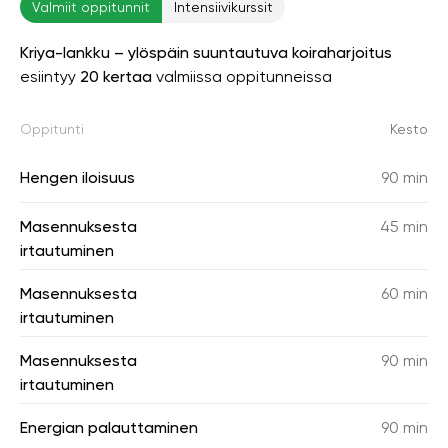
Valmiit oppitunnit
Intensiivikurssit
Kriya-lankku – ylöspäin suuntautuva koiraharjoitus
esiintyy
20 kertaa
valmiissa oppitunneissa
Oppitunti
Kesto
Hengen iloisuus
90 min
Masennuksesta
45 min
irtautuminen
Masennuksesta
60 min
irtautuminen
Masennuksesta
90 min
irtautuminen
Energian palauttaminen
90 min