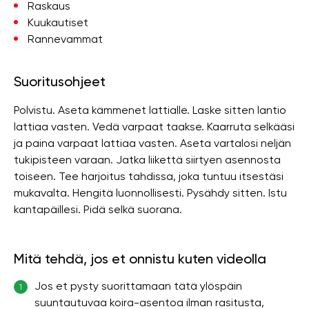
Raskaus
Kuukautiset
Rannevammat
Suoritusohjeet
Polvistu. Aseta kämmenet lattialle. Laske sitten lantio
lattiaa vasten. Vedä varpaat taakse. Kaarruta selkääsi
ja paina varpaat lattiaa vasten. Aseta vartalosi neljän
tukipisteen varaan. Jatka liikettä siirtyen asennosta
toiseen. Tee harjoitus tahdissa, joka tuntuu itsestäsi
mukavalta. Hengitä luonnollisesti. Pysähdy sitten. Istu
kantapäillesi. Pidä selkä suorana.
Mitä tehdä, jos et onnistu kuten videolla
Jos et pysty suorittamaan tätä ylöspäin
1
suuntautuvaa koira-asentoa ilman rasitusta,