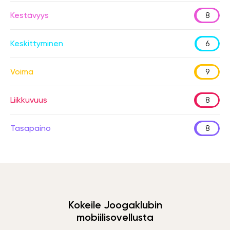
Kestävyys
8
Keskittyminen
6
Voima
9
Liikkuvuus
8
Tasapaino
8
Kokeile Joogaklubin
mobiilisovellusta