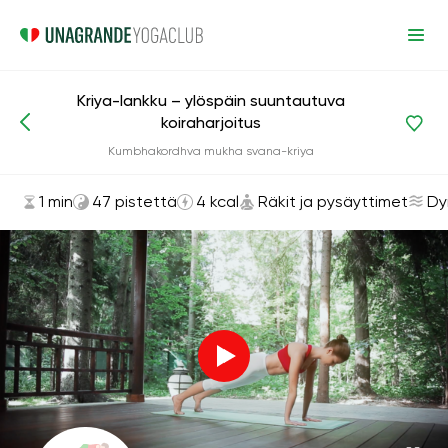
Kriya-lankku – ylöspäin suuntautuva
koiraharjoitus
Asanat ja harjoitukset
Räkit ja pysäyttimet
Kumbhakordhva mukha svana-kriya
1 min
47 pistettä
4 kcal
Räkit ja pysäyttimet
Dy