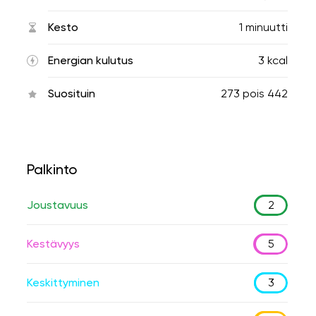
Kesto
1 minuutti
Energian kulutus
3 kcal
Suosituin
273
pois
442
Palkinto
Joustavuus
2
Kestävyys
5
Keskittyminen
3