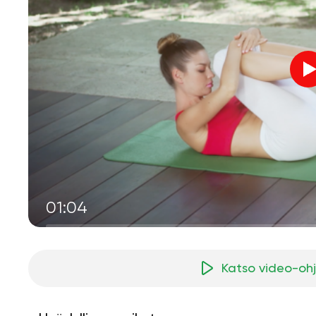
01:04
Katso video-oh