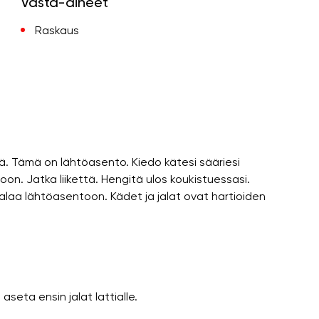
Vasta-aiheet
Raskaus
llä. Tämä on lähtöasento. Kiedo kätesi sääriesi
oon. Jatka liikettä. Hengitä ulos koukistuessasi.
Palaa lähtöasentoon. Kädet ja jalat ovat hartioiden
aseta ensin jalat lattialle.