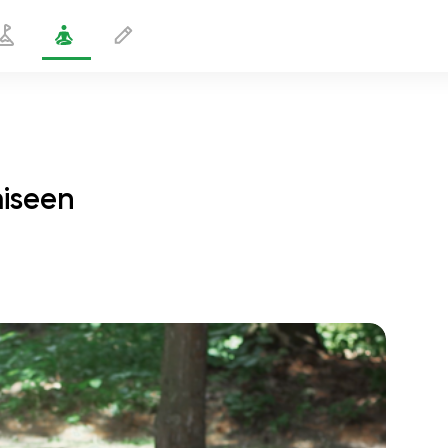
miseen
Kriya vatsalihasten vahvistamiseen
1 min
sielun lento
01:44