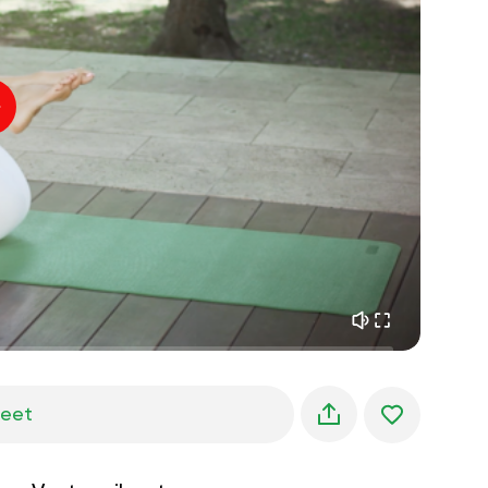
sisäinen rauha
01:27
aamun unelmat
01:34
metsän viileys
05:00
Ohjaajan ääni
kesäsade
02:00
vuoren hiljaisuus
02:00
merituuli
02:00
tuulen ääni
02:00
kevätmetsä
02:00
jeet