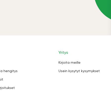
Yritys
Kirjoita meille
ja hengitys
Usein kysytyt kysymykset
sit
rjoitukset