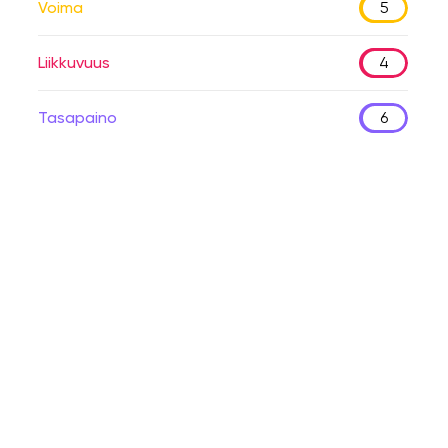
Voima
5
Liikkuvuus
4
Tasapaino
6