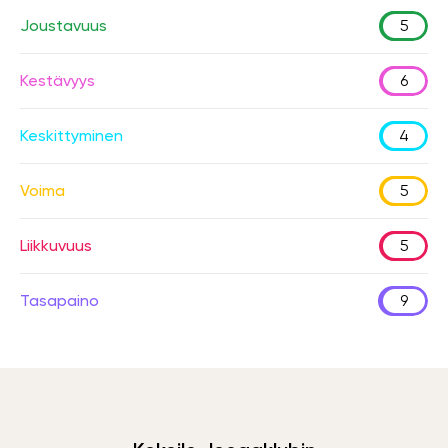
Joustavuus
5
Kestävyys
6
Keskittyminen
4
Voima
5
Liikkuvuus
5
Tasapaino
9