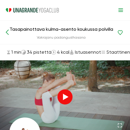
Tasapainottava kulma-asento koukussa polvilla
Asanat ja harjoitukset
Istuasennot
Vakrajanu padangusthasana
1 min
34 pistettä
4 kcal
Istuasennot
Staattinen