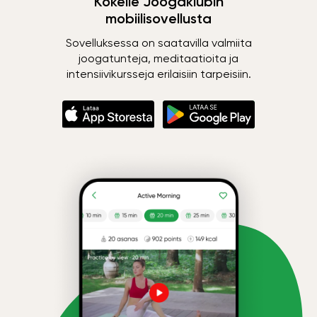
Kokeile Joogaklubin
mobiilisovellusta
Sovelluksessa on saatavilla valmiita
joogatunteja, meditaatioita ja
intensiivikursseja erilaisiin tarpeisiin.