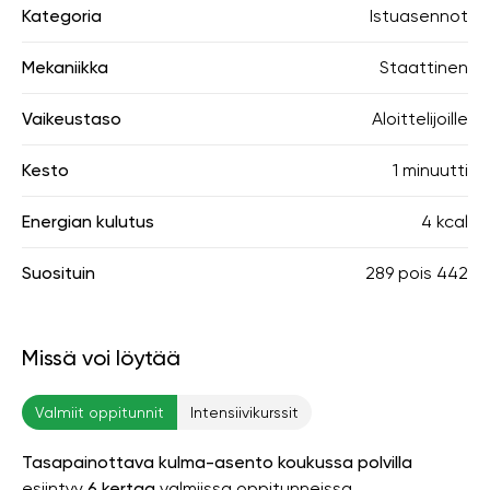
Kategoria
Istuasennot
Mekaniikka
Staattinen
Vaikeustaso
Aloittelijoille
Kesto
1 minuutti
Energian kulutus
4 kcal
Suosituin
289
pois
442
Missä voi löytää
Valmiit oppitunnit
Intensiivikurssit
Tasapainottava kulma-asento koukussa polvilla
esiintyy
6 kertaa
valmiissa oppitunneissa