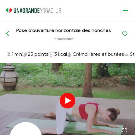
Pose d'ouverture horizontale des hanches
Asanas et exercices
Crémaillères et butées
Pithikasana
1 min
25 points
3 kcal
Crémaillères et butées
St