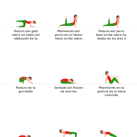
Postura del gato
Movimiento del
Postura del perro
sobre los codos con
perro con el hocico
boca arriba sobre los
abducción de la
hacia arriba sobre
dedos de los pies 2
pierna hacia un
los dedos de los
lado.
pies 2
Postura de la
Sentado con flexión
Movimiento en la
guirnalda
de piernas
postura de la mesa
invertida