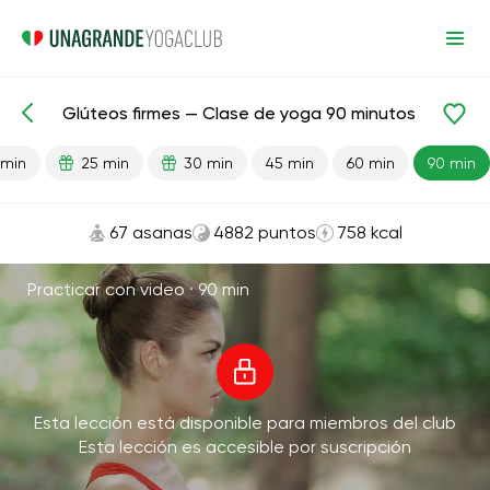
Glúteos firmes — Clase de yoga 90 minutos
Lecciones preparadas
Nalgas
 min
25 min
30 min
45 min
60 min
90 min
67 asanas
4882 puntos
758 kcal
Practicar con video ·
90 min
Esta lección está disponible para miembros del club
Esta lección es accesible por suscripción