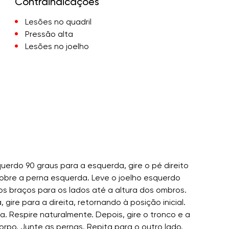
Contraindicações
Lesões no quadril
Pressão alta
Lesões no joelho
erdo 90 graus para a esquerda, gire o pé direito
obre a perna esquerda. Leve o joelho esquerdo
 os braços para os lados até a altura dos ombros.
ire para a direita, retornando à posição inicial.
. Respire naturalmente. Depois, gire o tronco e a
orpo. Junte as pernas. Repita para o outro lado.