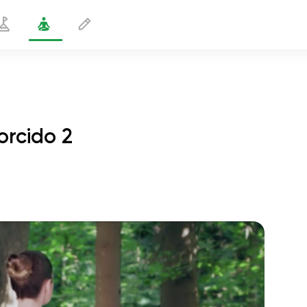
orcido 2
Movimentos do Guerreiro Retorcido 2
2 min
o voo da alma
01:44