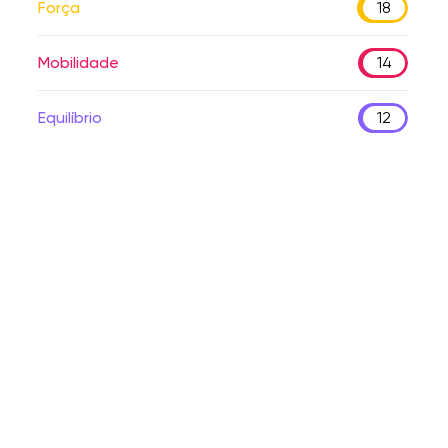
Força
18
Mobilidade
14
Equilíbrio
12