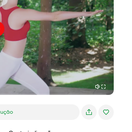
paz interior
01:27
sonhos matinais
01:34
frescor da floresta
05:00
Voz do instrutor
chuva de verão
02:00
silêncio da montanha
02:00
brisa do mar
02:00
a voz do vento
02:00
floresta da primavera
02:00
trução