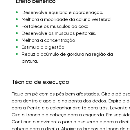
Efeito benéfico
Desenvolve equilíbrio e coordenação.
Melhora a mobilidade da coluna vertebral
Fortalece os músculos da coxa
Desenvolve os músculos peitorais.
Melhora a concentração
Estimula a digestão
Reduz o acúmulo de gordura na região da
cintura.
Técnica de execução
Fique em pé com os pés bem afastados. Gire o pé esqu
para dentro e apoie-o na ponta dos dedos. Expire e d
para a frente e o calcanhar direito para trás. Levante
Gire o tronco e a cabeça para a esquerda. Em seguida, g
Continue o movimento para a esquerda e para a direita
cabeça para a direita. Abaixe os braços ao longo do c