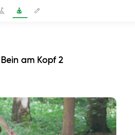
Bein am Kopf 2
taubenpose mit einem Bein am Kopf 2
2 min
flucht der seele
01:44