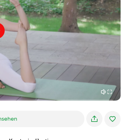
innerer frieden
01:27
morgenträume
01:34
waldkühlung
05:00
Instruktor-Stimme
sommerregen
02:00
bergstille
02:00
seebrise
02:00
die stimme des winds
02:00
frühlingswald
02:00
nsehen