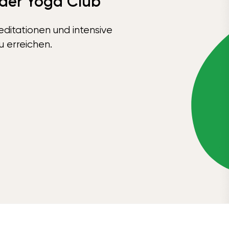
 der Yoga Club
ditationen und intensive
u erreichen.