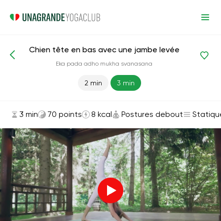
Chien tête en bas avec une jambe levée
Asanas et exercices
Postures debout
Eka pada adho mukha svanasana
2 min
3 min
3 min
70 points
8 kcal
Postures debout
Statiqu