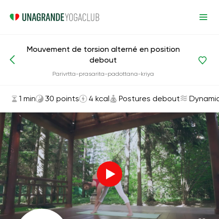
Mouvement de torsion alterné en position
debout
Asanas et exercices
Postures debout
Parivrtta-prasarita-padottana-kriya
1 min
30 points
4 kcal
Postures debout
Dynami