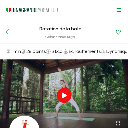
Rotation de la balle
Asanas et exercices
Échauffements
Golabhrama Kriya
1 min
28 points
3 kcal
Échauffements
Dynamiqu