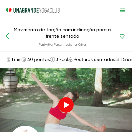
Movimento de torção com inclinação para a
frente sentado
Asanas e exercícios
Posturas sentadas
Parivrtta Pascimottana Kriya
1 min
40 pontos
3 kcal
Posturas sentadas
Dinâ