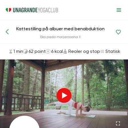
Kattestilling på albuer med benabduktion
Asanas og øvelser
Reoler og stop
Eka pada marjarasana II
1 min
62 point
6 kcal
Reoler og stop
Statisk