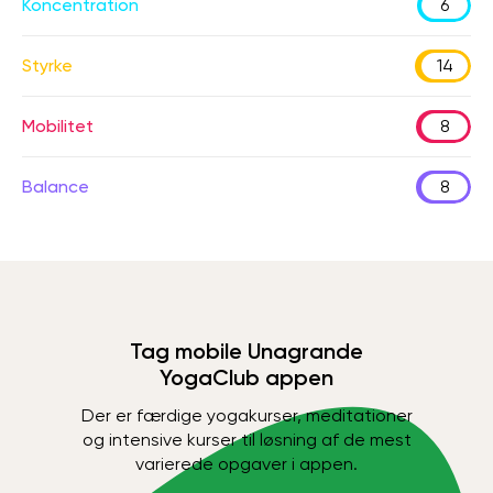
Koncentration
6
Styrke
14
Mobilitet
8
Balance
8
Tag mobile Unagrande
YogaClub appen
Der er færdige yogakurser, meditationer
og intensive kurser til løsning af de mest
varierede opgaver i appen.