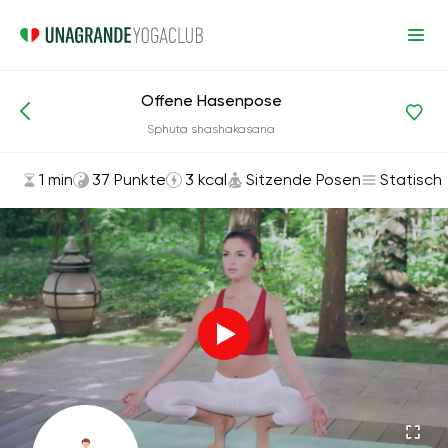
Offene Hasenpose
Asanas und Übungen
Sitzende Posen
Sphuta shashakasana
1 min
37 Punkte
3 kcal
Sitzende Posen
Statisch