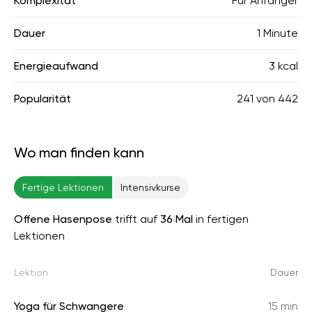
Komplexität
Für Anfänger
Dauer
1 Minute
Energieaufwand
3 kcal
Popularität
241
von
442
Wo man finden kann
Fertige Lektionen
Intensivkurse
Offene Hasenpose
trifft auf
36 Mal
in fertigen
Lektionen
Lektion
Dauer
Yoga für Schwangere
15 min