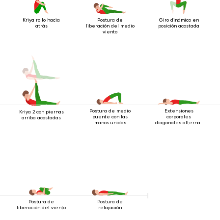
Kriya rollo hacia
Postura de
Giro dinámico en
atrás
liberación del medio
posición acostada
viento
Postura de medio
Extensiones
Kriya 2 con piernas
puente con las
corporales
arriba acostadas
manos unidas
diagonales alternas
estando acostado
Postura de
Postura de
liberación del viento
relajación