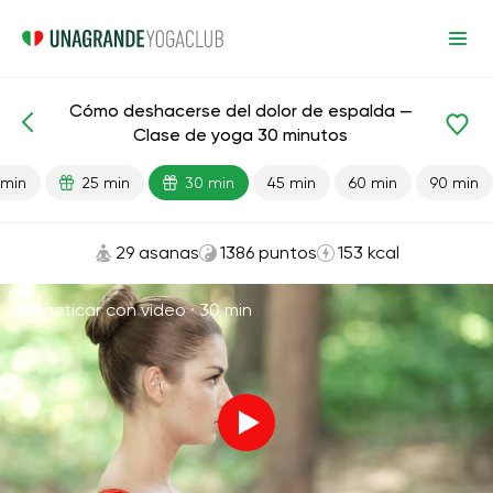
Cómo deshacerse del dolor de espalda —
Lecciones preparadas
Atrás
Clase de yoga 30 minutos
 min
25 min
30 min
45 min
60 min
90 min
29 asanas
1386 puntos
153 kcal
Practicar con video ·
30 min