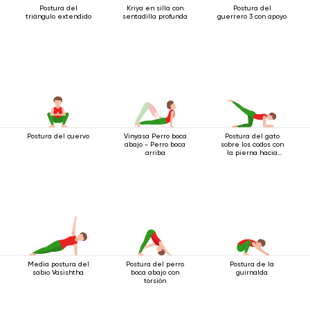
Postura del
Kriya en silla con
Postura del
triángulo extendido
sentadilla profunda
guerrero 3 con apoyo
Postura del cuervo
Vinyasa Perro boca
Postura del gato
abajo - Perro boca
sobre los codos con
arriba
la pierna hacia
atrás
Media postura del
Postura del perro
Postura de la
sabio Vasishtha
boca abajo con
guirnalda
torsión