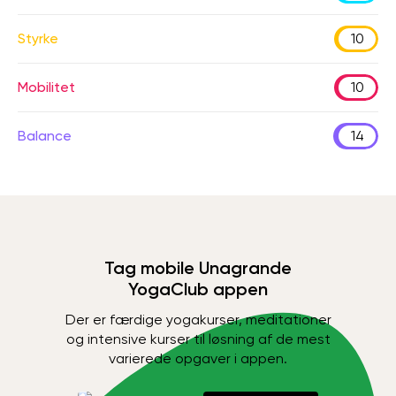
Styrke
10
Mobilitet
10
Balance
14
Tag mobile Unagrande
YogaClub appen
Der er færdige yogakurser, meditationer
og intensive kurser til løsning af de mest
varierede opgaver i appen.