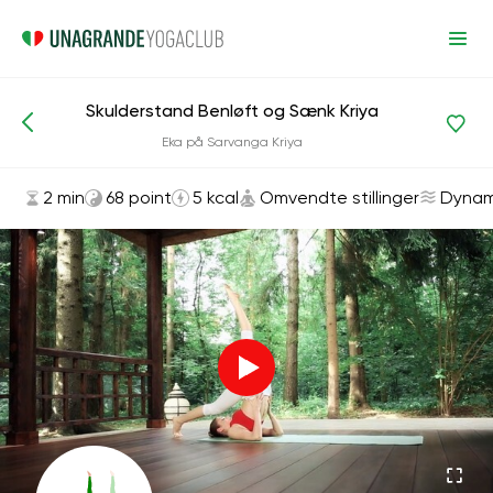
Skulderstand Benløft og Sænk Kriya
Asanas og øvelser
Omvendte stillinger
Eka på Sarvanga Kriya
2 min
68 point
5 kcal
Omvendte stillinger
Dynam