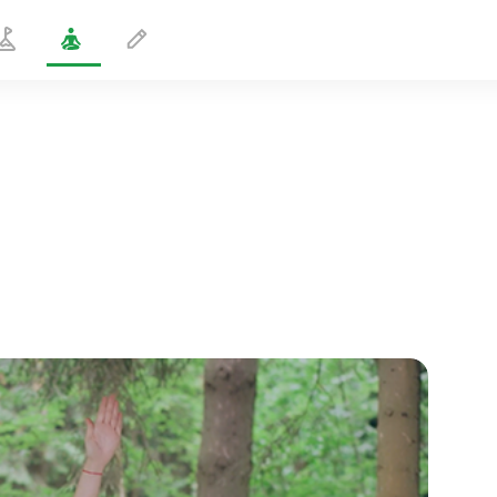
Warrior 2 Hip Drive
1 min
sjælens flugt
01:44