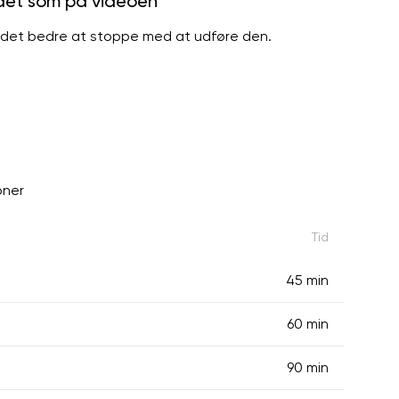
 det som på videoen
r det bedre at stoppe med at udføre den.
oner
Tid
45 min
60 min
90 min