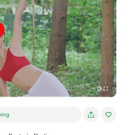
indre fred
01:27
morgendrømme
01:34
skovens kølighed
05:00
Instruktørens stemme
sommerregn
02:00
bjergstilhed
02:00
havbrise
02:00
vindens stemme
02:00
forårsskov
02:00
ning