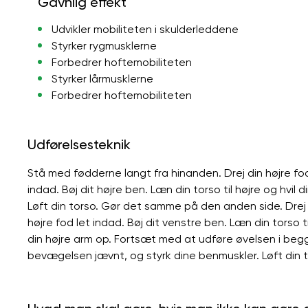
Gavnlig effekt
Udvikler mobiliteten i skulderleddene
Styrker rygmusklerne
Forbedrer hoftemobiliteten
Styrker lårmusklerne
Forbedrer hoftemobiliteten
Udførelsesteknik
Stå med fødderne langt fra hinanden. Drej din højre fod 
indad. Bøj dit højre ben. Læn din torso til højre og hvil 
Løft din torso. Gør det samme på den anden side. Drej d
højre fod let indad. Bøj dit venstre ben. Læn din torso ti
din højre arm op. Fortsæt med at udføre øvelsen i begge
bevægelsen jævnt, og styrk dine benmuskler. Løft din to