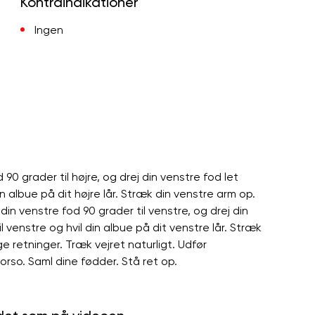
Kontraindikationer
Ingen
90 grader til højre, og drej din venstre fod let
din albue på dit højre lår. Stræk din venstre arm op.
in venstre fod 90 grader til venstre, og drej din
l venstre og hvil din albue på dit venstre lår. Stræk
 retninger. Træk vejret naturligt. Udfør
rso. Saml dine fødder. Stå ret op.