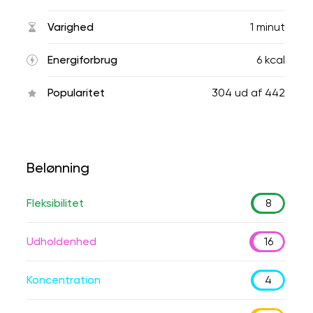
Varighed
1 minut
Energiforbrug
6 kcal
Popularitet
304
ud af
442
Belønning
Fleksibilitet
8
Udholdenhed
16
Koncentration
4