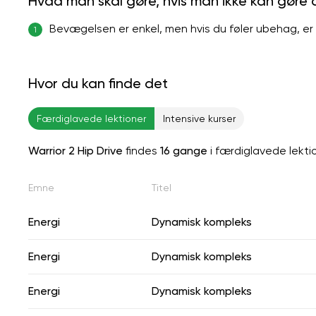
Hvad man skal gøre, hvis man ikke kan gøre
Bevægelsen er enkel, men hvis du føler ubehag, e
1
Hvor du kan finde det
Færdiglavede lektioner
Intensive kurser
Warrior 2 Hip Drive
findes
16 gange
i færdiglavede lekti
Emne
Titel
Energi
Dynamisk kompleks
Energi
Dynamisk kompleks
Energi
Dynamisk kompleks