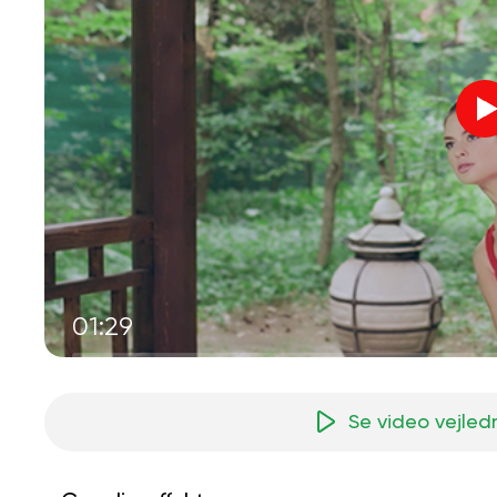
01:29
Se video vejled