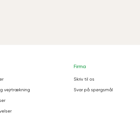
Firma
er
Skriv til os
g vejrtrækning
Svar på spørgsmål
ser
velser