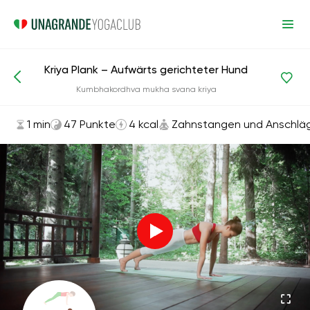
Kriya Plank – Aufwärts gerichteter Hund
Asanas und Übungen
Zahnstangen und Anschläge
Kumbhakordhva mukha svana kriya
1 min
47 Punkte
4 kcal
Zahnstangen und Anschlä