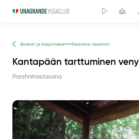
Asanat ja harjoitukset
Seisoma-asennot
Kantapään tarttuminen veny
Parshnihastasana
K