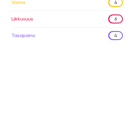
Voima
4
Liikkuvuus
6
Tasapaino
4