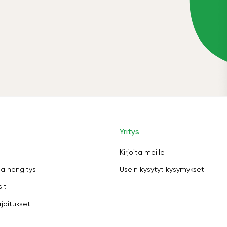
Yritys
Kirjoita meille
ja hengitys
Usein kysytyt kysymykset
sit
rjoitukset