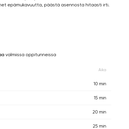
tunnet epämukavuutta, päästä asennosta hitaasti irti.
taa
valmiissa oppitunneissa
Aika
10 min
15 min
20 min
25 min