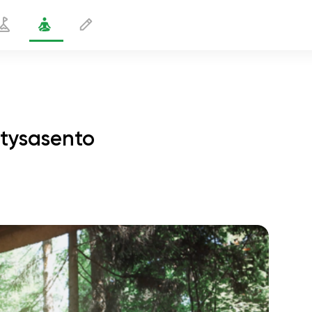
tysasento
antapään tarttuminen venytysasento
1 min
sielun lento
01:44