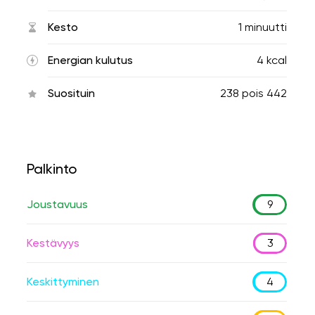
Kesto
1 minuutti
Energian kulutus
4 kcal
Suosituin
238
pois
442
Palkinto
Joustavuus
9
Kestävyys
3
Keskittyminen
4