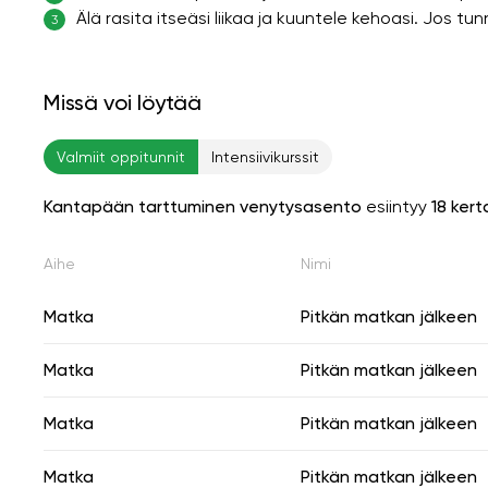
Älä rasita itseäsi liikaa ja kuuntele kehoasi. Jos 
3
Missä voi löytää
Valmiit oppitunnit
Intensiivikurssit
Kantapään tarttuminen venytysasento
esiintyy
18 ker
Aihe
Nimi
Matka
Pitkän matkan jälkeen
Matka
Pitkän matkan jälkeen
Matka
Pitkän matkan jälkeen
Matka
Pitkän matkan jälkeen