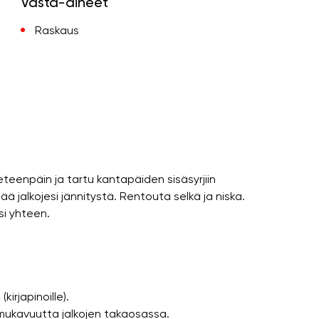
Vasta-aiheet
Raskaus
 eteenpäin ja tartu kantapäiden sisäsyrjiin
ää jalkojesi jännitystä. Rentouta selkä ja niska.
si yhteen.
kirjapinoille).
ämukavuutta jalkojen takaosassa.