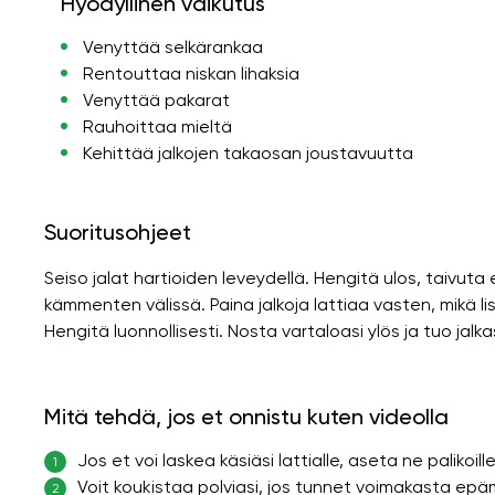
Hyödyllinen vaikutus
Venyttää selkärankaa
Rentouttaa niskan lihaksia
Venyttää pakarat
Rauhoittaa mieltä
Kehittää jalkojen takaosan joustavuutta
Suoritusohjeet
Seiso jalat hartioiden leveydellä. Hengitä ulos, taivuta
kämmenten välissä. Paina jalkoja lattiaa vasten, mikä lis
Hengitä luonnollisesti. Nosta vartaloasi ylös ja tuo jalka
Mitä tehdä, jos et onnistu kuten videolla
Jos et voi laskea käsiäsi lattialle, aseta ne palikoille (
1
Voit koukistaa polviasi, jos tunnet voimakasta ep
2