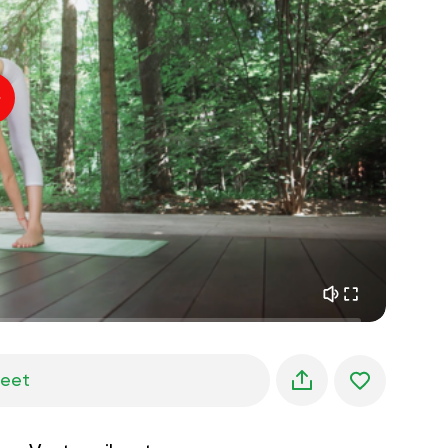
sisäinen rauha
01:27
aamun unelmat
01:34
metsän viileys
05:00
Ohjaajan ääni
kesäsade
02:00
vuoren hiljaisuus
02:00
merituuli
02:00
tuulen ääni
02:00
kevätmetsä
02:00
jeet