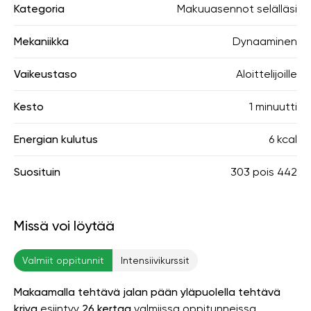
Kategoria
Makuuasennot selälläsi
Mekaniikka
Dynaaminen
Vaikeustaso
Aloittelijoille
Kesto
1 minuutti
Energian kulutus
6 kcal
Suosituin
303
pois
442
Missä voi löytää
Valmiit oppitunnit
Intensiivikurssit
Makaamalla tehtävä jalan pään yläpuolella tehtävä
kriya
esiintyy
26 kertaa
valmiissa oppitunneissa