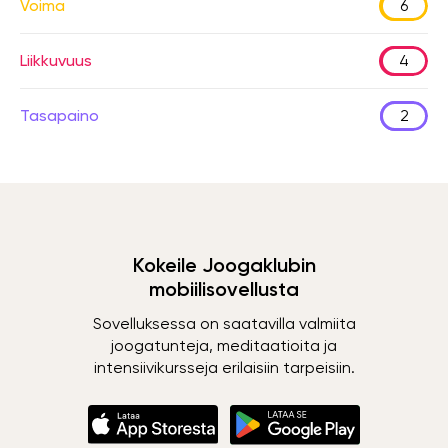
Voima
6
Liikkuvuus
4
Tasapaino
2
Kokeile Joogaklubin
mobiilisovellusta
Sovelluksessa on saatavilla valmiita
joogatunteja, meditaatioita ja
intensiivikursseja erilaisiin tarpeisiin.