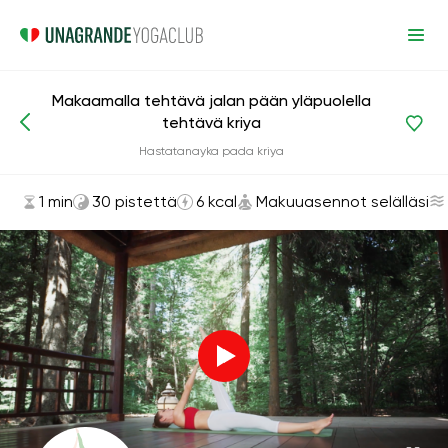
Makaamalla tehtävä jalan pään yläpuolella
tehtävä kriya
Asanat ja harjoitukset
Makuuasennot selälläsi
Hastatanayka pada kriya
1 min
30 pistettä
6 kcal
Makuuasennot selälläsi