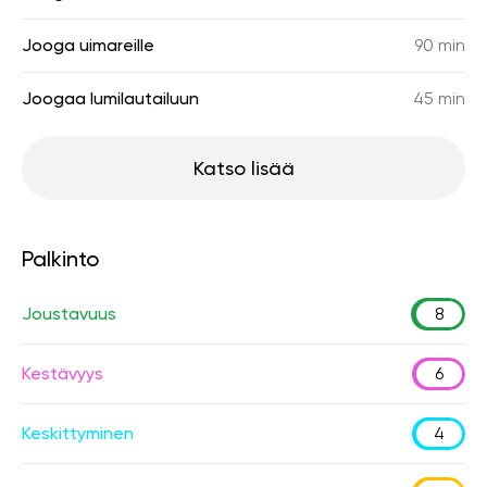
Jooga uimareille
90 min
Joogaa lumilautailuun
45 min
Katso lisää
Palkinto
Joustavuus
8
Kestävyys
6
Keskittyminen
4