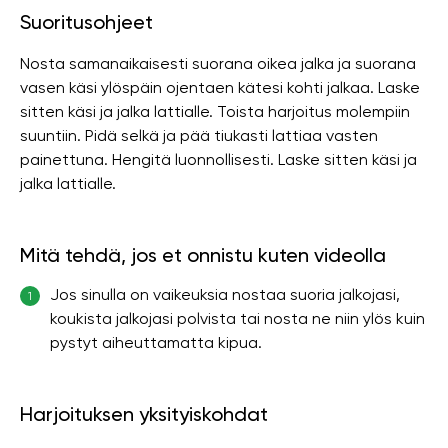
Suoritusohjeet
Nosta samanaikaisesti suorana oikea jalka ja suorana
vasen käsi ylöspäin ojentaen kätesi kohti jalkaa. Laske
sitten käsi ja jalka lattialle. Toista harjoitus molempiin
suuntiin. Pidä selkä ja pää tiukasti lattiaa vasten
painettuna. Hengitä luonnollisesti. Laske sitten käsi ja
jalka lattialle.
Mitä tehdä, jos et onnistu kuten videolla
Jos sinulla on vaikeuksia nostaa suoria jalkojasi,
1
koukista jalkojasi polvista tai nosta ne niin ylös kuin
pystyt aiheuttamatta kipua.
Harjoituksen yksityiskohdat