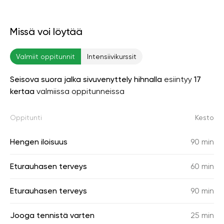
Missä voi löytää
Valmiit oppitunnit
Intensiivikurssit
Seisova suora jalka sivuvenyttely hihnalla
esiintyy
17
kertaa
valmiissa oppitunneissa
Oppitunti
Kesto
Hengen iloisuus
90 min
Eturauhasen terveys
60 min
Eturauhasen terveys
90 min
Jooga tennistä varten
25 min