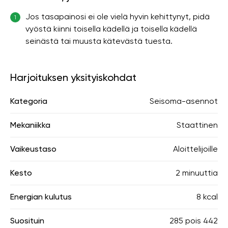
Jos tasapainosi ei ole vielä hyvin kehittynyt, pidä
1
vyöstä kiinni toisella kädellä ja toisella kädellä
seinästä tai muusta kätevästä tuesta.
Harjoituksen yksityiskohdat
Kategoria
Seisoma-asennot
Mekaniikka
Staattinen
Vaikeustaso
Aloittelijoille
Kesto
2 minuuttia
Energian kulutus
8 kcal
Suosituin
285
pois
442