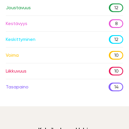
Joustavuus
12
Kestävyys
8
Keskittyminen
12
Voima
10
Liikkuvuus
10
Tasapaino
14