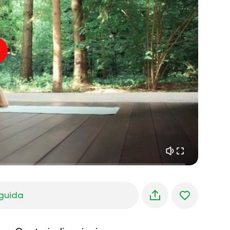
pace interiore
01:27
sogni mattutini
01:34
freschezza della foresta
05:00
Voce dell'istruttore
pioggia estiva
02:00
silenzio di montagna
02:00
brezza marina
02:00
la voce del vento
02:00
foresta di primavera
02:00
guida