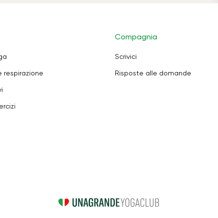
Compagnia
oga
Scrivici
e respirazione
Risposte alle domande
i
rcizi