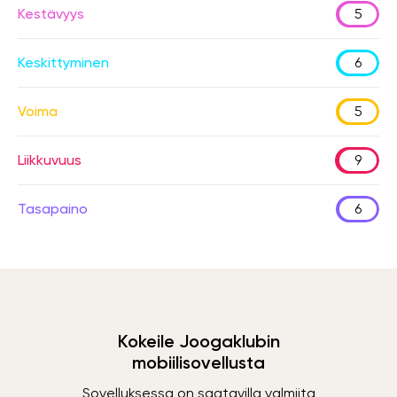
Kestävyys
5
Keskittyminen
6
Voima
5
Liikkuvuus
9
Tasapaino
6
Kokeile Joogaklubin
mobiilisovellusta
Sovelluksessa on saatavilla valmiita