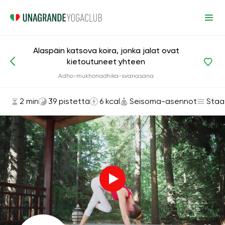
Alaspäin katsova koira, jonka jalat ovat
kietoutuneet yhteen
Asanat ja harjoitukset
Seisoma-asennot
Adho-mukhonadhika-svanasana
2 min
39 pistettä
6 kcal
Seisoma-asennot
Staa