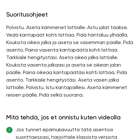
Suoritusohjeet
Polvistu. Aseta kämmenet lattialle. Astu jalat taakse.
Vedä kantapäät kohti lattiaa. Pidä häntäluu ylhäällä.
Koukista oikea jalka ja aseta se vasemman päälle. Pidä
asento. Paina vasenta kantapäätä kohti lattiaa.
Tarkkaile hengitystäsi. Aseta oikea jalka lattialle.
Koukista vasenta jalkaasi ja aseta se oikean jalan
päälle. Paina oikeaa kantapäätäsi kohti lattiaa. Pidä
asento. Tarkkaile hengitystäsi. Aseta vasen jalka
lattialle. Polvistu. Istu kantapäillesi. Aseta kämmenet
reisien päälle. Pidä selkä suorana.
Mitä tehdä, jos et onnistu kuten videolla
Jos tunnet epämukavuutta tätä asentoa
1
suorittaessasi, harjoittele klassista versiota