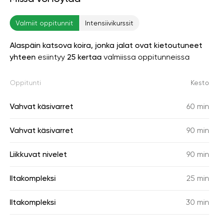
Valmiit oppitunnit
Intensiivikurssit
Alaspäin katsova koira, jonka jalat ovat kietoutuneet
yhteen
esiintyy
25 kertaa
valmiissa oppitunneissa
Oppitunti
Kesto
Vahvat käsivarret
60 min
Vahvat käsivarret
90 min
Liikkuvat nivelet
90 min
Iltakompleksi
25 min
Iltakompleksi
30 min