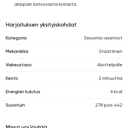
alaspäin katsovasta koirasta.
Harjoituksen yksityiskohdat
Kategoria
Seisoma-asennot
Mekaniikka
Staattinen
Vaikeustaso
Aloittelijoille
Kesto
2 minuuttia
Energian kulutus
6 kcal
Suosituin
278
pois
442
Missä voi löytää