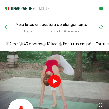
Meio lótus em postura de alongamento
Asanas e exercícios
Posturas em pé
Laghvardha baddha padmottanasana
2 min
43 pontos
10 kcal
Posturas em pé
Estáti