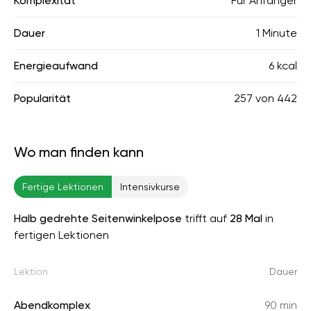
Komplexität
Für Anfänger
Dauer
1 Minute
Energieaufwand
6 kcal
Popularität
257
von
442
Wo man finden kann
Fertige Lektionen
Intensivkurse
Halb gedrehte Seitenwinkelpose
trifft auf
28 Mal
in
fertigen Lektionen
Lektion
Dauer
Abendkomplex
90 min