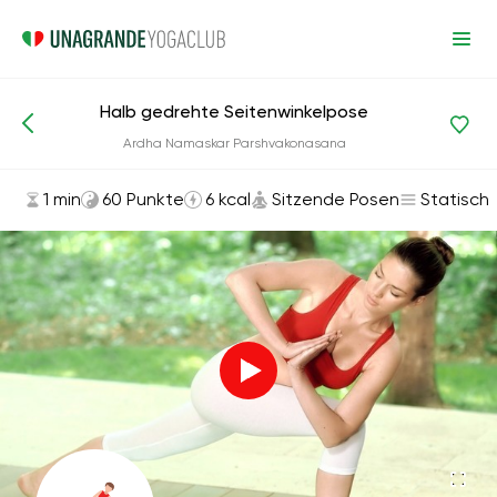
Halb gedrehte Seitenwinkelpose
Asanas und Übungen
Sitzende Posen
Ardha Namaskar Parshvakonasana
1 min
60 Punkte
6 kcal
Sitzende Posen
Statisch