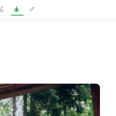
Schiefer Reiterdrehung
1 min
flucht der seele
01:44