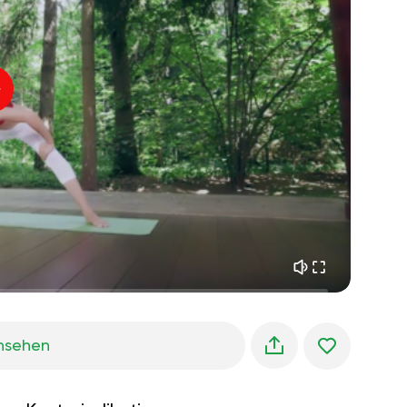
innerer frieden
01:27
morgenträume
01:34
waldkühlung
05:00
Instruktor-Stimme
sommerregen
02:00
bergstille
02:00
seebrise
02:00
die stimme des winds
02:00
frühlingswald
02:00
nsehen