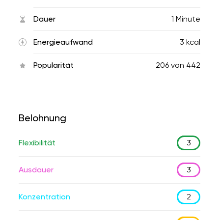
Dauer
1 Minute
Energieaufwand
3 kcal
Popularität
206
von
442
Belohnung
Flexibilität
3
Ausdauer
3
Konzentration
2