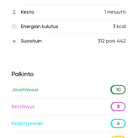
Kesto
1 minuutti
Energian kulutus
3 kcal
Suosituin
312
pois
442
Palkinto
Joustavuus
10
Kestävyys
8
Keskittyminen
6