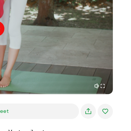
sisäinen rauha
01:27
aamun unelmat
01:34
metsän viileys
05:00
Ohjaajan ääni
kesäsade
02:00
vuoren hiljaisuus
02:00
merituuli
02:00
tuulen ääni
02:00
kevätmetsä
02:00
jeet