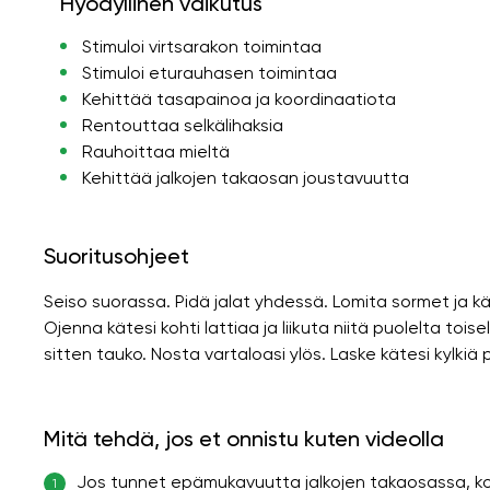
Hyödyllinen vaikutus
Stimuloi virtsarakon toimintaa
Stimuloi eturauhasen toimintaa
Kehittää tasapainoa ja koordinaatiota
Rentouttaa selkälihaksia
Rauhoittaa mieltä
Kehittää jalkojen takaosan joustavuutta
Suoritusohjeet
Seiso suorassa. Pidä jalat yhdessä. Lomita sormet ja 
Ojenna kätesi kohti lattiaa ja liikuta niitä puolelta toisel
sitten tauko. Nosta vartaloasi ylös. Laske kätesi kylkiä 
Mitä tehdä, jos et onnistu kuten videolla
Jos tunnet epämukavuutta jalkojen takaosassa, kou
1