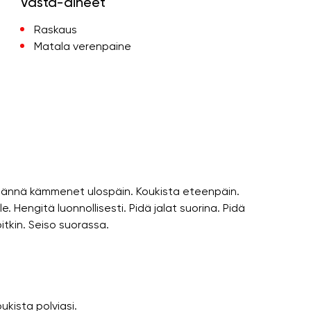
Vasta-aiheet
Raskaus
Matala verenpaine
käännä kämmenet ulospäin. Koukista eteenpäin.
le. Hengitä luonnollisesti. Pidä jalat suorina. Pidä
pitkin. Seiso suorassa.
kista polviasi.