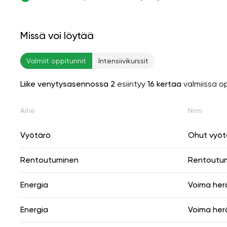
Missä voi löytää
Valmiit oppitunnit
Intensiivikurssit
Liike venytysasennossa 2
esiintyy
16 kertaa
valmiissa o
Aihe
Nimi
Vyötärö
Ohut vyöt
Rentoutuminen
Rentoutu
Energia
Voima her
Energia
Voima her