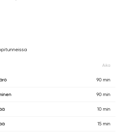
ppitunneissa
Aika
ärö
90 min
minen
90 min
ää
10 min
ää
15 min