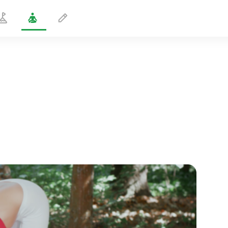
Liike venytysasennossa 2
1 min
sielun lento
01:44