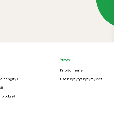
Yritys
Kirjoita meille
ja hengitys
Usein kysytyt kysymykset
sit
rjoitukset