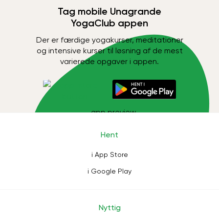
Tag mobile Unagrande
YogaClub appen
Der er færdige yogakurser, meditationer
og intensive kurser til løsning af de mest
varierede opgaver i appen.
Hent
i App Store
i Google Play
Nyttig