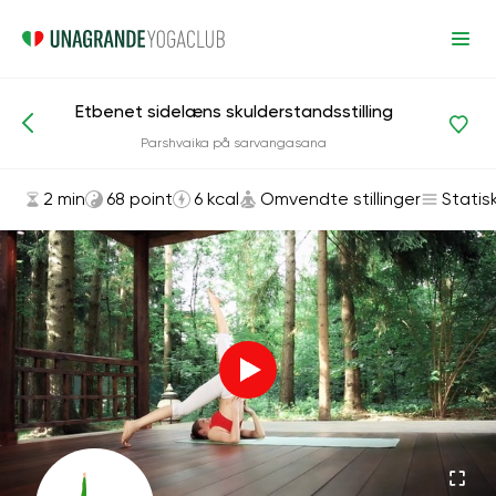
Etbenet sidelæns skulderstandsstilling
Asanas og øvelser
Omvendte stillinger
Parshvaika på sarvangasana
2 min
68 point
6 kcal
Omvendte stillinger
Statis