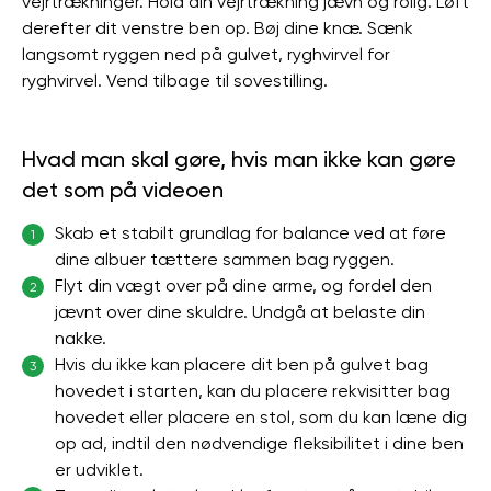
vejrtrækninger. Hold din vejrtrækning jævn og rolig. Løft
derefter dit venstre ben op. Bøj dine knæ. Sænk
langsomt ryggen ned på gulvet, ryghvirvel for
ryghvirvel. Vend tilbage til sovestilling.
Hvad man skal gøre, hvis man ikke kan gøre
det som på videoen
Skab et stabilt grundlag for balance ved at føre
1
dine albuer tættere sammen bag ryggen.
Flyt din vægt over på dine arme, og fordel den
2
jævnt over dine skuldre. Undgå at belaste din
nakke.
Hvis du ikke kan placere dit ben på gulvet bag
3
hovedet i starten, kan du placere rekvisitter bag
hovedet eller placere en stol, som du kan læne dig
op ad, indtil den nødvendige fleksibilitet i dine ben
er udviklet.