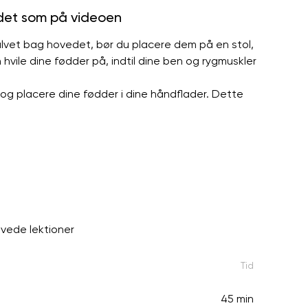
 det som på videoen
gulvet bag hovedet, bør du placere dem på en stol,
 hvile dine fødder på, indtil dine ben og rygmuskler
g placere dine fødder i dine håndflader. Dette
avede lektioner
Tid
45 min