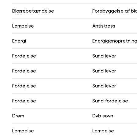
Blærebetændelse
Forebyggelse af b
Lempelse
Antistress
Energi
Energigenopretnin
Fordøjelse
Sund lever
Fordøjelse
Sund lever
Fordøjelse
Sund lever
Fordøjelse
Sund fordøjelse
Drøm
Dyb søvn
Lempelse
Lempelse