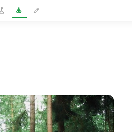
Ører mellem knæene positur
1 min
sjælens flugt
01:44