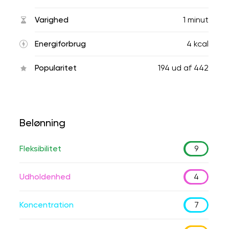
Varighed
1 minut
Energiforbrug
4 kcal
Popularitet
194
ud af
442
Belønning
Fleksibilitet
9
Udholdenhed
4
Koncentration
7