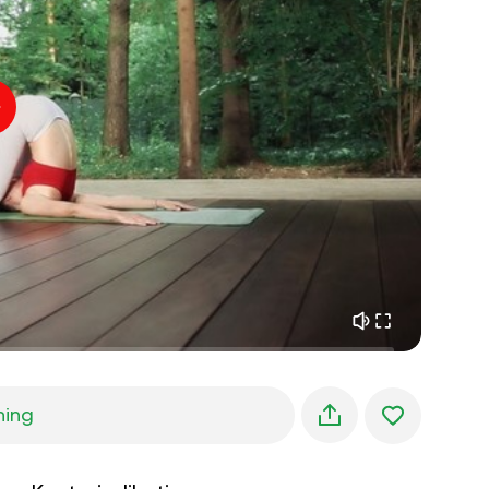
indre fred
01:27
morgendrømme
01:34
skovens kølighed
05:00
Instruktørens stemme
sommerregn
02:00
bjergstilhed
02:00
havbrise
02:00
vindens stemme
02:00
forårsskov
02:00
ning