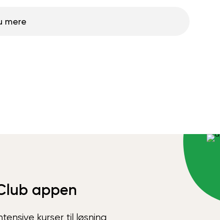
u mere
Club appen
ensive kurser til løsning