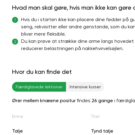
Hvad man skal gøre, hvis man ikke kan gøre
Hvis du i starten ikke kan placere dine fødder på 
1
seng, rekvisitter eller andre genstande, som du kan
bliver mere fleksible.
Du kan prøve at strække dine arme langs hovedet o
2
reducerer belastningen på nakkehvirvelsøjlen.
Hvor du kan finde det
Færdiglavede lektioner
Intensive kurser
Ører mellem knæene positur
findes
26 gange
i færdigl
Emne
Titel
Talje
Tynd talje