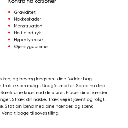
Kontraindikationer
Graviditet
Nakkeskader
Menstruation
Højt blodtryk
Hypertyreose
Øjensygdomme
bækken, og bevæg langsomt dine fødder bag
 strakte som muligt. Undgå smerter. Spred nu dine
er. Sænk dine knæ mod dine ører. Placer dine hænder
ger. Stræk din nakke. Træk vejret jævnt og roligt.
knæ. Støt din lænd med dine hænder, og sænk
 Vend tilbage til sovestilling.