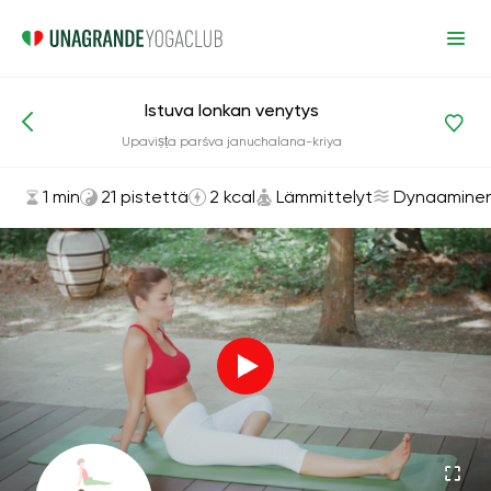
Istuva lonkan venytys
Asanat ja harjoitukset
Lämmittelyt
Upaviṣṭa parśva januchalana-kriya
1 min
21 pistettä
2 kcal
Lämmittelyt
Dynaamine