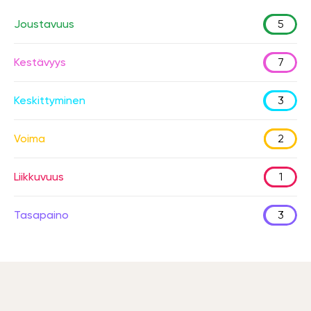
Joustavuus
5
Kestävyys
7
Keskittyminen
3
Voima
2
Liikkuvuus
1
Tasapaino
3