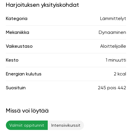
Harjoituksen yksityiskohdat
Kategoria
Lämmittelyt
Mekaniikka
Dynaaminen
Vaikeustaso
Aloittelijoille
Kesto
1 minuutti
Energian kulutus
2 kcal
Suosituin
245
pois
442
Missä voi löytää
Valmiit oppitunnit
Intensiivikurssit