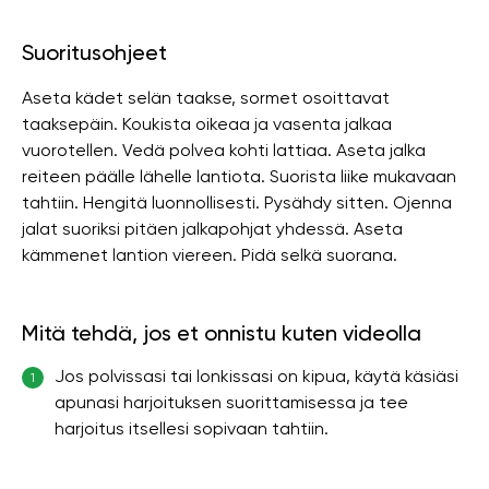
Suoritusohjeet
Aseta kädet selän taakse, sormet osoittavat
taaksepäin. Koukista oikeaa ja vasenta jalkaa
vuorotellen. Vedä polvea kohti lattiaa. Aseta jalka
reiteen päälle lähelle lantiota. Suorista liike mukavaan
tahtiin. Hengitä luonnollisesti. Pysähdy sitten. Ojenna
jalat suoriksi pitäen jalkapohjat yhdessä. Aseta
kämmenet lantion viereen. Pidä selkä suorana.
Mitä tehdä, jos et onnistu kuten videolla
Jos polvissasi tai lonkissasi on kipua, käytä käsiäsi
1
apunasi harjoituksen suorittamisessa ja tee
harjoitus itsellesi sopivaan tahtiin.