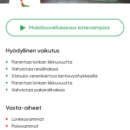
Mobiilisovelluksessa kätevämpää
Hyödyllinen vaikutus
Parantaa lonkan liikkuvuutta
Vahvistaa reisilihaksia
Stimuloi verenkiertoa lantiovyöhykkeellä
Parantaa lonkan liikkuvuutta
Vahvistaa pakaralihaksia
Vasta-aiheet
Lonkkavammat
Polvivammat