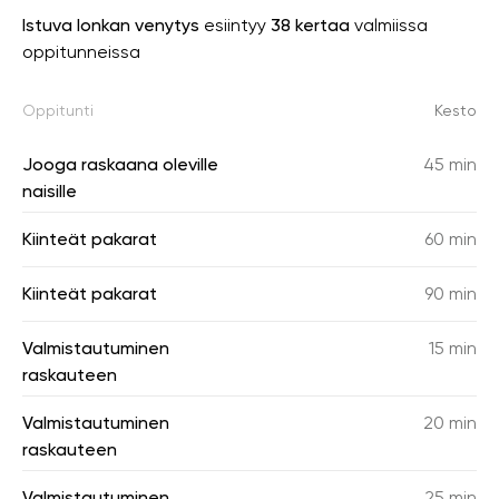
Istuva lonkan venytys
esiintyy
38 kertaa
valmiissa
oppitunneissa
Oppitunti
Kesto
Jooga raskaana oleville
45 min
naisille
Kiinteät pakarat
60 min
Kiinteät pakarat
90 min
Valmistautuminen
15 min
raskauteen
Valmistautuminen
20 min
raskauteen
Valmistautuminen
25 min