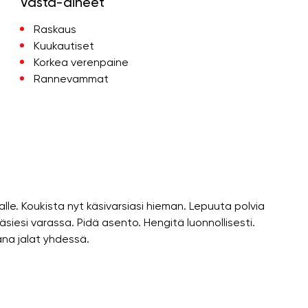
Vasta-aiheet
Raskaus
Kuukautiset
Korkea verenpaine
Rannevammat
lle. Koukista nyt käsivarsiasi hieman. Lepuuta polvia
siesi varassa. Pidä asento. Hengitä luonnollisesti.
rana jalat yhdessä.