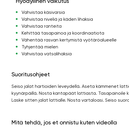
Hyödyllinen vaikutus
Vahvistaa käsivarsia
Vahvistaa niveliä ja käden lihaksia
Vahvistaa ranteita
Kehittää tasapainoa ja koordinaatiota
Vähentää rasvan kertymistä vyötäröalueelle
Tyhjentää mielen
Vahvistaa vatsalihaksia
Suoritusohjeet
Seiso jalat hartioiden leveydellä. Aseta kämmenet lattia
kyynärpäillä. Nosta kantapäät lattiasta. Tasapainoile kä
Laske sitten jalat lattialle. Nosta vartaloasi. Seiso suo
Mitä tehdä, jos et onnistu kuten videolla