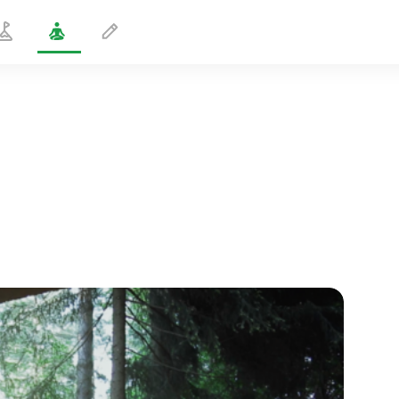
Kurjen asento
1 min
sielun lento
01:44