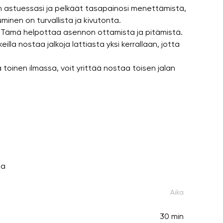
astuessasi ja pelkäät tasapainosi menettämistä,
minen on turvallista ja kivutonta.
a. Tämä helpottaa asennon ottamista ja pitämistä.
la nostaa jalkoja lattiasta yksi kerrallaan, jotta
a toinen ilmassa, voit yrittää nostaa toisen jalan
sa
Aika
30 min