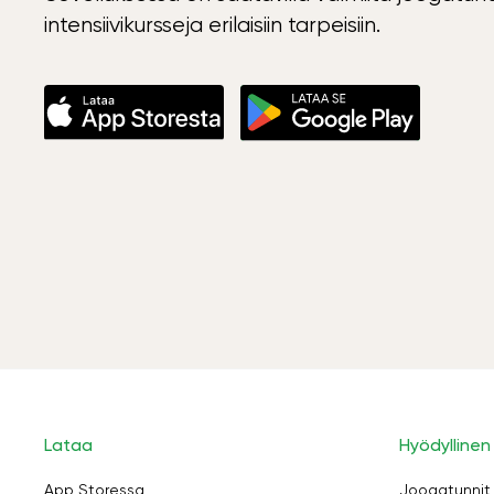
intensiivikursseja erilaisiin tarpeisiin.
Lataa
Hyödyllinen
App Storessa
Joogatunnit