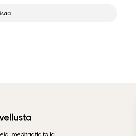
lisää
vellusta
eja, meditaatioita ja