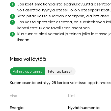
Jos koet emotionaalista epämukavuutta asentoon 
1
voit asettaa tyynyjä eteesi, jolloin eteenpäin kaatu
Yritä pitää katse suoraan eteenpäin, älä lattiass
2
Jos vasta opettelet asentoa, on suositeltavaa kokeil
3
kehosi tottuu epätavalliseen asentoon.
Kun tunnet olosi varmaksi ja toinen jalka lattiassa j
4
ilmaan.
Missä voi löytää
Valmiit oppitunnit
Intensiivikurssit
Kurjen asento
esiintyy
28 kertaa
valmiissa oppitunneis
Aihe
Nimi
Energia
Hyvää huomenta