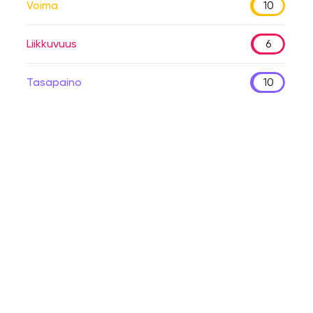
Voima
10
Liikkuvuus
6
Tasapaino
10