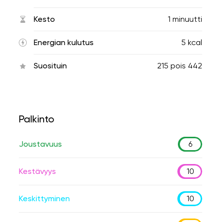
Kesto
1 minuutti
Energian kulutus
5 kcal
Suosituin
215
pois
442
Palkinto
Joustavuus
6
Kestävyys
10
Keskittyminen
10