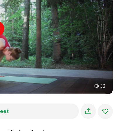
sisäinen rauha
01:27
aamun unelmat
01:34
metsän viileys
05:00
Ohjaajan ääni
kesäsade
02:00
vuoren hiljaisuus
02:00
merituuli
02:00
tuulen ääni
02:00
kevätmetsä
02:00
jeet