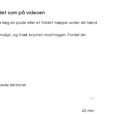
 det som på videoen
 så læg en pude eller et foldet tæppe under din lænd
 muligt, og træk brystet mod hagen. Fordel din
vede lektioner
Tid
45 min