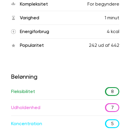
Kompleksitet
For begyndere
Varighed
1 minut
Energiforbrug
4 kcal
Popularitet
242
ud af
442
Belønning
Fleksibilitet
8
Udholdenhed
7
Koncentration
5