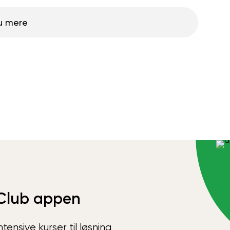
u mere
Club appen
ensive kurser til løsning