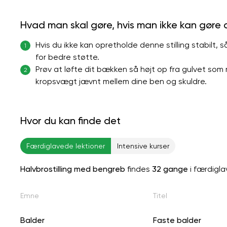
Hvad man skal gøre, hvis man ikke kan gøre
Hvis du ikke kan opretholde denne stilling stabilt,
1
for bedre støtte.
Prøv at løfte dit bækken så højt op fra gulvet som
2
kropsvægt jævnt mellem dine ben og skuldre.
Hvor du kan finde det
Færdiglavede lektioner
Intensive kurser
Halvbrostilling med bengreb
findes
32 gange
i færdigla
Emne
Titel
Balder
Faste balder