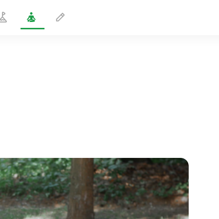
Halvbrostilling med bengreb
1 min
sjælens flugt
01:44