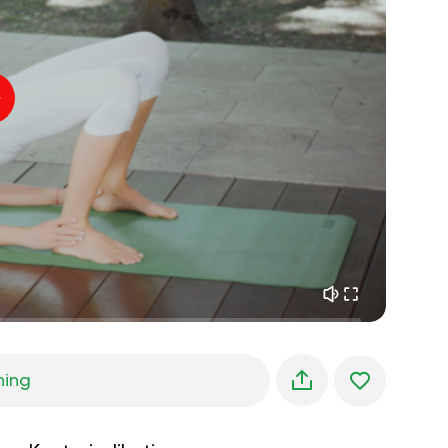
indre fred
01:27
morgendrømme
01:34
skovens kølighed
05:00
Instruktørens stemme
sommerregn
02:00
bjergstilhed
02:00
havbrise
02:00
vindens stemme
02:00
forårsskov
02:00
ning