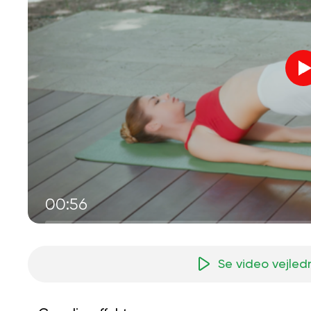
00:56
Se video vejled