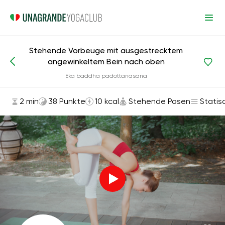
Stehende Vorbeuge mit ausgestrecktem
angewinkeltem Bein nach oben
Asanas und Übungen
Stehende Posen
Eka baddha padottanasana
2 min
38 Punkte
10 kcal
Stehende Posen
Statis