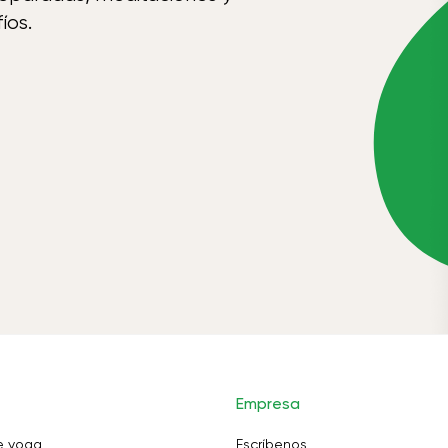
íos.
Empresa
e yoga
Escríbenos