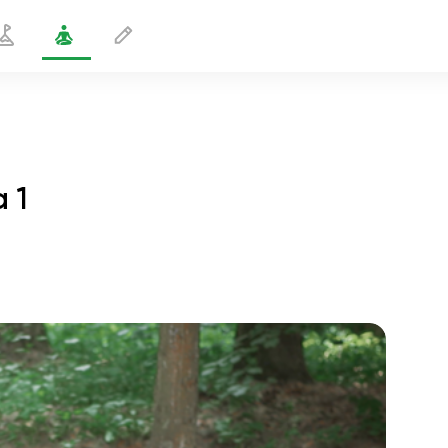
 1
Postura del lagarto extendida 1
2 min
vuelo del alma
01:44