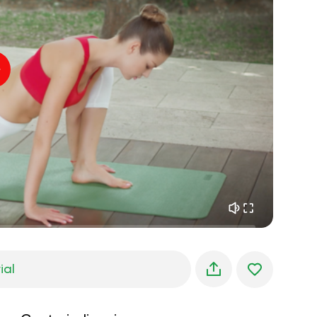
paz interior
01:27
sueños matutinos
01:34
frescura del bosque
05:00
Voz del instructor
lluvia de verano
02:00
silencio de montaña
02:00
brisa marina
02:00
la voz del viento
02:00
bosque de primavera
02:00
ial