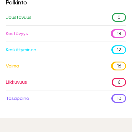
Palkinto
Joustavuus
0
Kestävyys
18
Keskittyminen
12
Voima
16
Liikkuvuus
6
Tasapaino
10