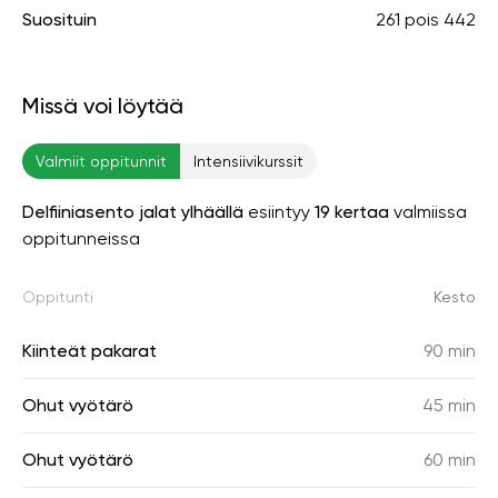
Suosituin
261
pois
442
Missä voi löytää
Valmiit oppitunnit
Intensiivikurssit
Delfiiniasento jalat ylhäällä
esiintyy
19 kertaa
valmiissa
oppitunneissa
Oppitunti
Kesto
Kiinteät pakarat
90 min
Ohut vyötärö
45 min
Ohut vyötärö
60 min