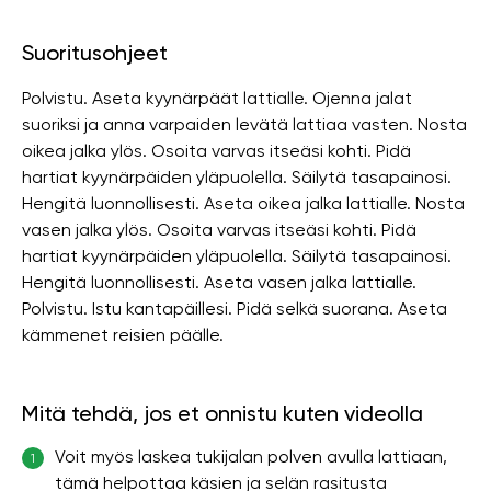
Suoritusohjeet
Polvistu. Aseta kyynärpäät lattialle. Ojenna jalat
suoriksi ja anna varpaiden levätä lattiaa vasten. Nosta
oikea jalka ylös. Osoita varvas itseäsi kohti. Pidä
hartiat kyynärpäiden yläpuolella. Säilytä tasapainosi.
Hengitä luonnollisesti. Aseta oikea jalka lattialle. Nosta
vasen jalka ylös. Osoita varvas itseäsi kohti. Pidä
hartiat kyynärpäiden yläpuolella. Säilytä tasapainosi.
Hengitä luonnollisesti. Aseta vasen jalka lattialle.
Polvistu. Istu kantapäillesi. Pidä selkä suorana. Aseta
kämmenet reisien päälle.
Mitä tehdä, jos et onnistu kuten videolla
Voit myös laskea tukijalan polven avulla lattiaan,
1
tämä helpottaa käsien ja selän rasitusta