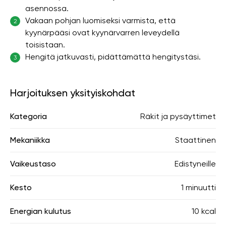
asennossa.
Vakaan pohjan luomiseksi varmista, että
2
kyynärpääsi ovat kyynärvarren leveydellä
toisistaan.
Hengitä jatkuvasti, pidättämättä hengitystäsi.
3
Harjoituksen yksityiskohdat
Kategoria
Räkit ja pysäyttimet
Mekaniikka
Staattinen
Vaikeustaso
Edistyneille
Kesto
1 minuutti
Energian kulutus
10 kcal