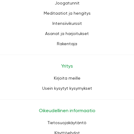
Joogatunnit
Meditaatiot ja hengitys
Intensiivikurssit
Asanat ja harjoitukset
Rakentaja
Yritys
Kirjoita meille
Usein kysytyt kysymykset
Oikeudellinen informaatio
Tietosuojakäytäntö
Käyttöehdot