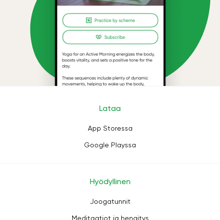
Lataa
App Storessa
Google Playssa
Hyödyllinen
Joogatunnit
Meditaatiot ja hengitys