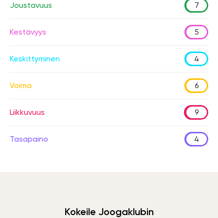
Joustavuus
7
Kestävyys
5
Keskittyminen
4
Voima
6
Liikkuvuus
9
Tasapaino
4
Kokeile Joogaklubin