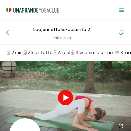
Laajennettu liskoasento 2
Asanat ja harjoitukset
Seisoma-asennot
Palikasana
2 min
35 pistettä
6 kcal
Seisoma-asennot
Staa