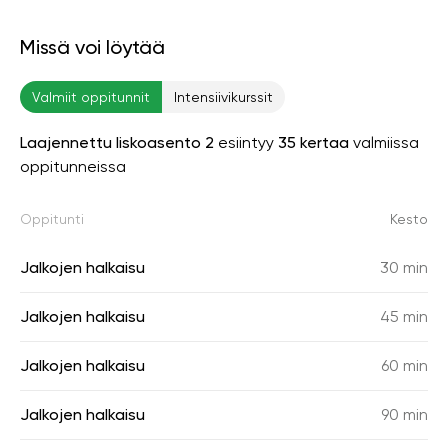
Missä voi löytää
Valmiit oppitunnit
Intensiivikurssit
Laajennettu liskoasento 2
esiintyy
35 kertaa
valmiissa
oppitunneissa
Oppitunti
Kesto
Jalkojen halkaisu
30 min
Jalkojen halkaisu
45 min
Jalkojen halkaisu
60 min
Jalkojen halkaisu
90 min