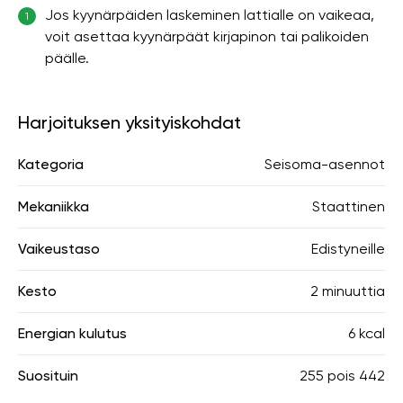
Jos kyynärpäiden laskeminen lattialle on vaikeaa,
1
voit asettaa kyynärpäät kirjapinon tai palikoiden
päälle.
Harjoituksen yksityiskohdat
Kategoria
Seisoma-asennot
Mekaniikka
Staattinen
Vaikeustaso
Edistyneille
Kesto
2 minuuttia
Energian kulutus
6 kcal
Suosituin
255
pois
442