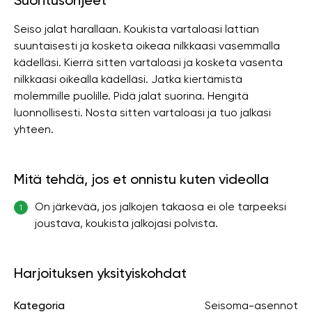
Suoritusohjeet
Seiso jalat harallaan. Koukista vartaloasi lattian
suuntaisesti ja kosketa oikeaa nilkkaasi vasemmalla
kädelläsi. Kierrä sitten vartaloasi ja kosketa vasenta
nilkkaasi oikealla kädelläsi. Jatka kiertämistä
molemmille puolille. Pidä jalat suorina. Hengitä
luonnollisesti. Nosta sitten vartaloasi ja tuo jalkasi
yhteen.
Mitä tehdä, jos et onnistu kuten videolla
On järkevää, jos jalkojen takaosa ei ole tarpeeksi
1
joustava, koukista jalkojasi polvista.
Harjoituksen yksityiskohdat
Kategoria
Seisoma-asennot