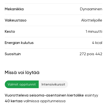
Mekaniikka
Dynaaminen
Vaikeustaso
Aloittelijoille
Kesto
1 minuutti
Energian kulutus
4 kcal
Suosituin
272
pois
442
Missä voi löytää
Valmiit oppitunnit
Intensiivikurssit
Vuorotteleva seisoma-asentoinen kiertoliike
esiintyy
40 kertaa
valmiissa oppitunneissa