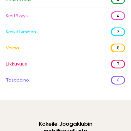
Kestävyys
4
Keskittyminen
3
Voima
8
Liikkuvuus
7
Tasapaino
4
Kokeile Joogaklubin
mobiilisovellusta