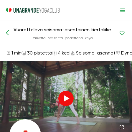
Vuorotteleva seisoma-asentoinen kiertoliike
Asanat ja harjoitukset
Seisoma-asennot
Parivrtta-prasarita-padottana-kriya
1 min
30 pistettä
4 kcal
Seisoma-asennot
Dyn