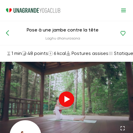
Pose à une jambe contre la tête
Asanas et exercices
Postures assises
Laghu dhanurasana
1 min
48 points
6 kcal
Postures assises
Statiqu