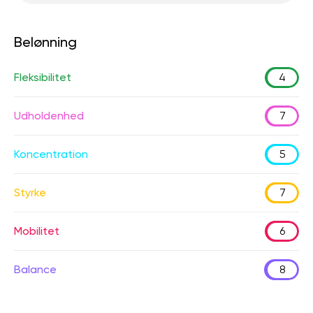
Belønning
Fleksibilitet
4
Udholdenhed
7
Koncentration
5
Styrke
7
Mobilitet
6
Balance
8