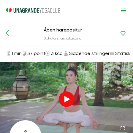
Åben harepositur
Asanas og øvelser
Siddende stillinger
Sphuta shashakasana
1 min
37 point
3 kcal
Siddende stillinger
Statisk