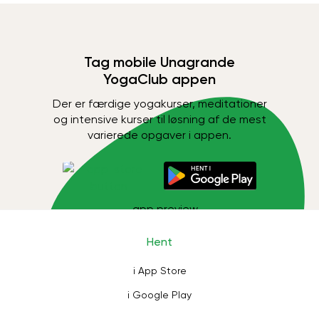
Tag mobile Unagrande
YogaClub appen
Der er færdige yogakurser, meditationer
og intensive kurser til løsning af de mest
varierede opgaver i appen.
Hent
i App Store
i Google Play