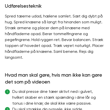
Udførelsesteknik
Spred tæerne udad, hælene samlet. Sæt dig dybt på
hug. Spred knæene så langt fra hinanden som muligt.
Stræk armene og placer dem på knæene med
håndfladerne opad. Berør tommelfingrene og
pegefingrene. Hold ryggen ret. Bevar balancen. Stræk
toppen af ​​hovedet opad. Træk vejret naturligt. Placer
håndfladerne på knæene. Saml benene. Rejs dig
langsomt.
Hvad man skal gøre, hvis man ikke kan gøre
det som på videoen
Du skal presse dine tæer aktivt ned i gulvet,
1
hvilket skaber en stærk spænding i dine lår og
tonus i dine knæ; de skal ikke være passive.
Du skal strække din rygsøjle, ikke sidde
2