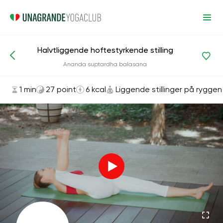
Halvtliggende hoftestyrkende stilling
Asanas og øvelser
Liggende stillinger på ryggen
Ananda suptardha balasana
1 min
27 point
6 kcal
Liggende stillinger på ryggen