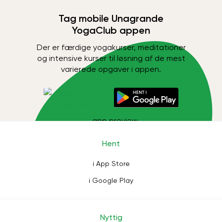
Tag mobile Unagrande
YogaClub appen
Der er færdige yogakurser, meditationer
og intensive kurser til løsning af de mest
varierede opgaver i appen.
Hent
i App Store
i Google Play
Nyttig