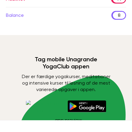
Balance
8
Tag mobile Unagrande
YogaClub appen
Der er færdige yogakurser, meditationer
og intensive kurser til løsning af de mest
varierede opgaver i appen.