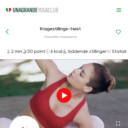
Kragestillings-twist
Asanas og øvelser
Siddende stillinger
Parivritta malasana
2 min
50 point
6 kcal
Siddende stillinger
Statisk