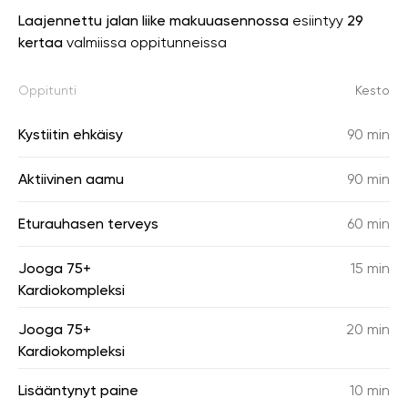
Laajennettu jalan liike makuuasennossa
esiintyy
29
kertaa
valmiissa oppitunneissa
Oppitunti
Kesto
Kystiitin ehkäisy
90 min
Aktiivinen aamu
90 min
Eturauhasen terveys
60 min
Jooga 75+
15 min
Kardiokompleksi
Jooga 75+
20 min
Kardiokompleksi
Lisääntynyt paine
10 min