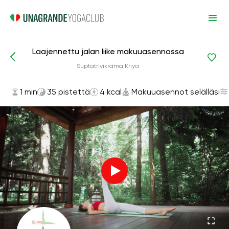
Laajennettu jalan liike makuuasennossa
Asanat ja harjoitukset
Makuuasennot selälläsi
Suptatrivikrama Kriya
1 min
35 pistettä
4 kcal
Makuuasennot selälläsi