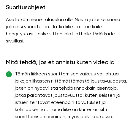
Suoritusohjeet
Aseta kämmenet alaselän alle. Nosta ja laske suoria
jalkojasi vuorotellen. Jatka liikettä. Tarkkaile
hengitystäsi. Laske sitten jalat lattialle. Pidä kädet
sivuillasi.
Mitä tehdä, jos et onnistu kuten videolla
Tämän liikkeen suorittamisen vaikeus voi johtua
1
jalkojen lihasten riittämättömästä joustavuudesta,
joten on hyödyllistä tehdä rinnakkain asentoja,
jotka parantavat joustavuutta, kuten seisten ja
istuen tehtävät eteenpäin taivutukset ja
kolmioasennot. Tämä liike on kuitenkin silti
suorittamisen arvoinen, myös polvi koukussa.