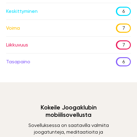
Keskittyminen
6
Voima
7
Liikkuvuus
7
Tasapaino
6
Kokeile Joogaklubin
mobiilisovellusta
Sovelluksessa on saatavilla valmiita
joogatunteja, meditaatioita ja