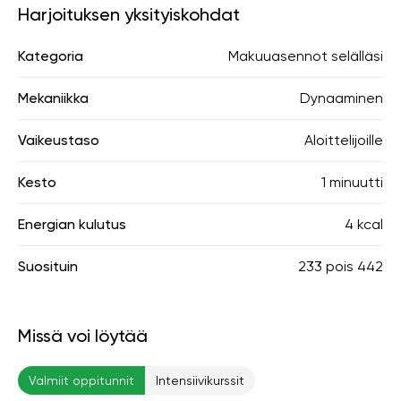
Harjoituksen yksityiskohdat
Kategoria
Makuuasennot selälläsi
Mekaniikka
Dynaaminen
Vaikeustaso
Aloittelijoille
Kesto
1 minuutti
Energian kulutus
4 kcal
Suosituin
233
pois
442
Missä voi löytää
Valmiit oppitunnit
Intensiivikurssit