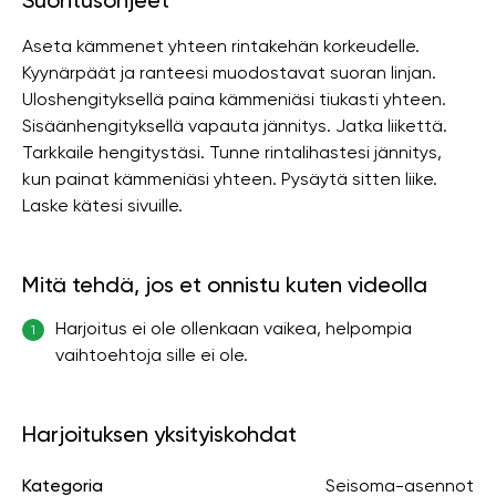
Suoritusohjeet
Aseta kämmenet yhteen rintakehän korkeudelle.
Kyynärpäät ja ranteesi muodostavat suoran linjan.
Uloshengityksellä paina kämmeniäsi tiukasti yhteen.
Sisäänhengityksellä vapauta jännitys. Jatka liikettä.
Tarkkaile hengitystäsi. Tunne rintalihastesi jännitys,
kun painat kämmeniäsi yhteen. Pysäytä sitten liike.
Laske kätesi sivuille.
Mitä tehdä, jos et onnistu kuten videolla
Harjoitus ei ole ollenkaan vaikea, helpompia
1
vaihtoehtoja sille ei ole.
Harjoituksen yksityiskohdat
Kategoria
Seisoma-asennot