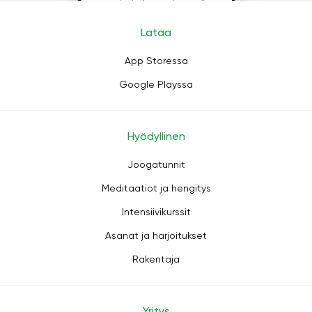
Lataa
App Storessa
Google Playssa
Hyödyllinen
Joogatunnit
Meditaatiot ja hengitys
Intensiivikurssit
Asanat ja harjoitukset
Rakentaja
Yritys