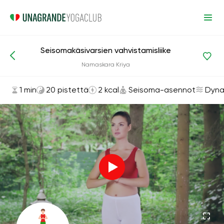
Seisomakäsivarsien vahvistamisliike
Asanat ja harjoitukset
Seisoma-asennot
Namaskara Kriya
1 min
20 pistettä
2 kcal
Seisoma-asennot
Dyna