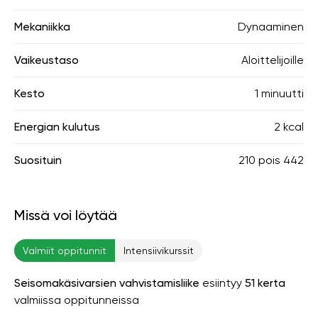
Mekaniikka
Dynaaminen
Vaikeustaso
Aloittelijoille
Kesto
1 minuutti
Energian kulutus
2 kcal
Suosituin
210
pois
442
Missä voi löytää
Valmiit oppitunnit
Intensiivikurssit
Seisomakäsivarsien vahvistamisliike
esiintyy
51 kerta
valmiissa oppitunneissa