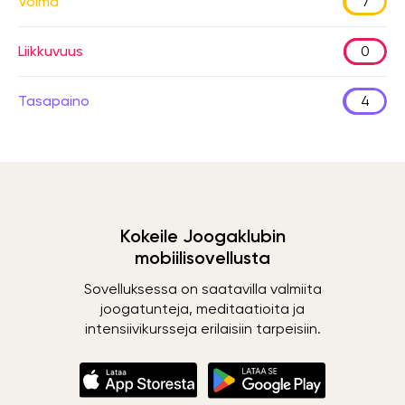
Voima
7
Liikkuvuus
0
Tasapaino
4
Kokeile Joogaklubin
mobiilisovellusta
Sovelluksessa on saatavilla valmiita
joogatunteja, meditaatioita ja
intensiivikursseja erilaisiin tarpeisiin.