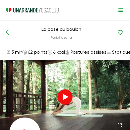
La pose du boulon
Asanas et exercices
Postures assises
Parighasana
3 min
62 points
6 kcal
Postures assises
Statiqu